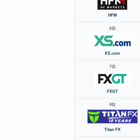
HFM
6位
XS.com
7位
FXGT
8位
Titan FX