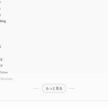
e
s
e
ding
X
EX
RY
Prime
Markets
もっと見る