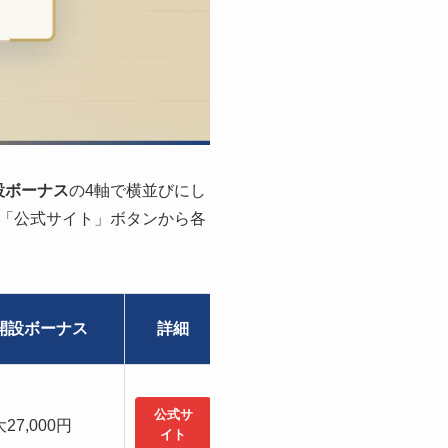
設ボーナス
の4軸で横並びにし
「公式サイト」ボタンから各
開設ボーナス
詳細
公式サ
27,000円
イト