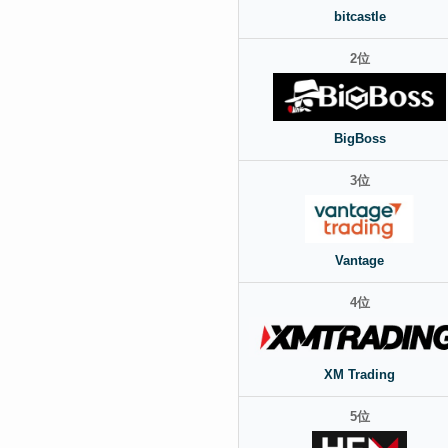
bitcastle
2位
BigBoss
3位
Vantage
4位
XM Trading
5位