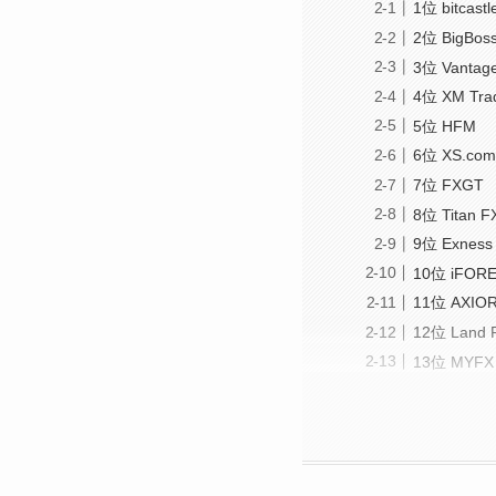
1位 bitcastl
2位 BigBos
3位 Vantag
4位 XM Tra
5位 HFM
6位 XS.com
7位 FXGT
8位 Titan F
9位 Exness
10位 iFOR
11位 AXIO
12位 Land 
13位 MYFX 